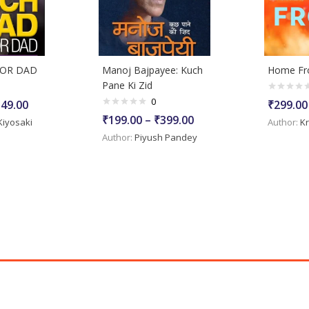
OOR DAD
Manoj Bajpayee: Kuch
Home Fr
Pane Ki Zid
0
Price
349.00
₹
299.00
range:
Price
₹
199.00
–
₹
399.00
Kiyosaki
Author:
Kr
₹149.00
range:
Author:
Piyush Pandey
through
₹199.00
₹349.00
through
₹399.00