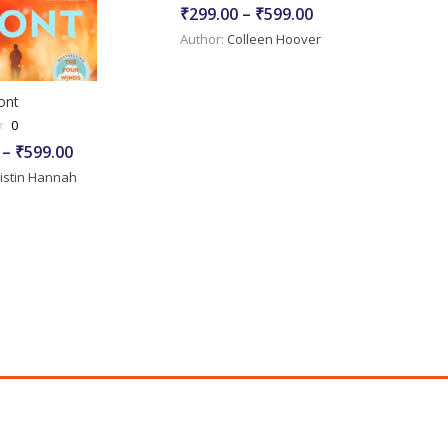
Price
₹
299.00
–
₹
599.00
range:
Author:
Colleen Hoover
₹299.00
through
₹599.00
ont
0
Price
–
₹
599.00
range:
istin Hannah
₹299.00
through
₹599.00