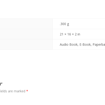
.300 g
21 × 16 × 2 in
Audio Book, E-Book, Paperb
फ”
fields are marked
*