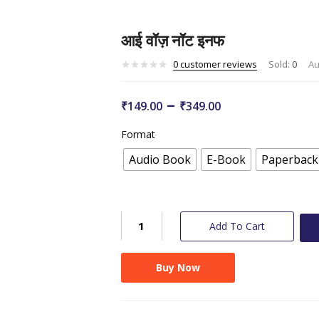
आई वॉज़ नॉट इनफ
0
customer reviews
Sold:
0
Au
Price
–
₹
149.00
₹
349.00
range:
₹149.00
Format
through
Audio Book
E-Book
Paperback
₹349.00
आई
Add To Cart
वॉज़
नॉट
Buy Now
इनफ
quantity