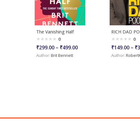
The Vanishing Half
RICH DAD P
0
0
Price
₹
299.00
–
₹
499.00
₹
149.00
–
₹
range:
Author:
Brit Bennett
Author:
Robert
₹299.00
through
₹499.00